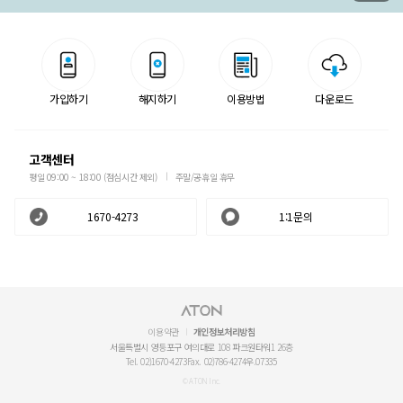
가입하기
해지하기
이용방법
다운로드
고객센터
평일 09:00 ~ 18:00 (점심시간 제외)
주말/공휴일 휴무
1670-4273
1:1문의
이용약관
개인정보처리방침
서울특별시 영등포구 여의대로 108 파크원타워1 26층
Tel. 02)1670-4273
Fax. 02)786-4274
우.07335
© ATON Inc.