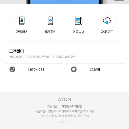
가입하기
해지하기
이용방법
다운로드
고객센터
평일 09:00 ~ 18:00 (점심시간 제외)
주말/공휴일 휴무
1670-4273
1:1문의
이용약관
개인정보처리방침
서울특별시 영등포구 여의대로 108 파크원타워1 26층
Tel. 02)1670-4273
Fax. 02)786-4274
우.07335
© ATON Inc.