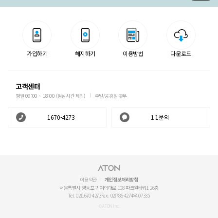
가입하기
해지하기
이용방법
다운로드
고객센터
평일 09:00 ~ 18:00 (점심시간 제외)
주말/공휴일 휴무
1670-4273
1:1문의
이용약관
개인정보처리방침
서울특별시 영등포구 여의대로 108 파크원타워1 26층
Tel. 02)1670-4273
Fax. 02)786-4274
우.07335
© ATON Inc.