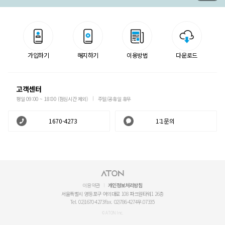
가입하기
해지하기
이용방법
다운로드
고객센터
평일 09:00 ~ 18:00 (점심시간 제외)
주말/공휴일 휴무
1670-4273
1:1문의
이용약관
개인정보처리방침
서울특별시 영등포구 여의대로 108 파크원타워1 26층
Tel. 02)1670-4273
Fax. 02)786-4274
우.07335
© ATON Inc.