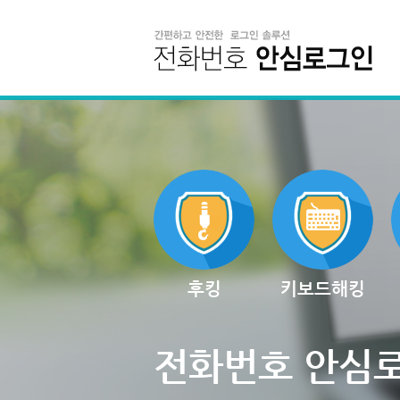
후킹
키보드해킹
전화번호 안심