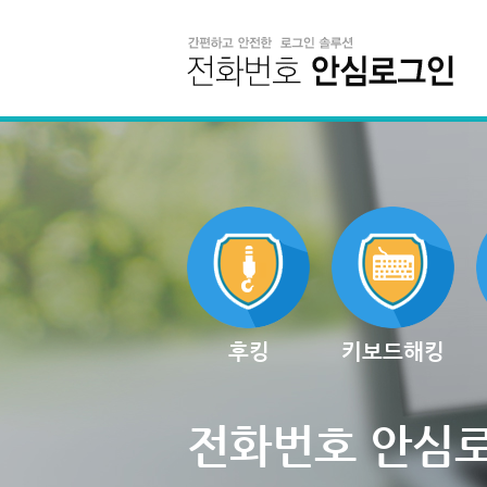
후킹
키보드해킹
전화번호 안심