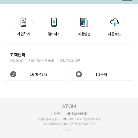
가입하기
해지하기
이용방법
다운로드
고객센터
평일 09:00 ~ 18:00 (점심시간 제외)
주말/공휴일 휴무
1670-4273
1:1문의
이용약관
개인정보처리방침
서울특별시 영등포구 여의대로 108 파크원타워1 26층
Tel. 02)1670-4273
Fax. 02)786-4274
우.07335
© ATON Inc.