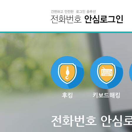
후킹
키보드해킹
전화번호 안심