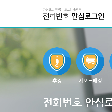
후킹
키보드해킹
전화번호 안심