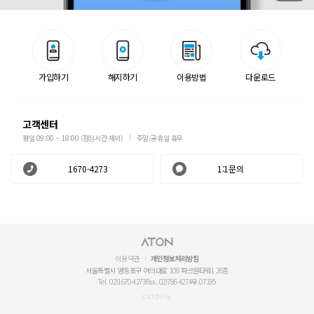
가입하기
해지하기
이용방법
다운로드
고객센터
평일 09:00 ~ 18:00 (점심시간 제외)
주말/공휴일 휴무
1670-4273
1:1문의
이용약관
개인정보처리방침
서울특별시 영등포구 여의대로 108 파크원타워1 26층
Tel. 02)1670-4273
Fax. 02)786-4274
우.07335
© ATON Inc.