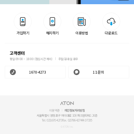
가입하기
해지하기
이용방법
다운로드
고객센터
평일 09:00 ~ 18:00 (점심시간 제외)
주말/공휴일 휴무
1670-4273
1:1문의
이용약관
개인정보처리방침
서울특별시 영등포구 여의대로 108 파크원타워1 26층
Tel. 02)1670-4273
Fax. 02)786-4274
우.07335
© ATON Inc.