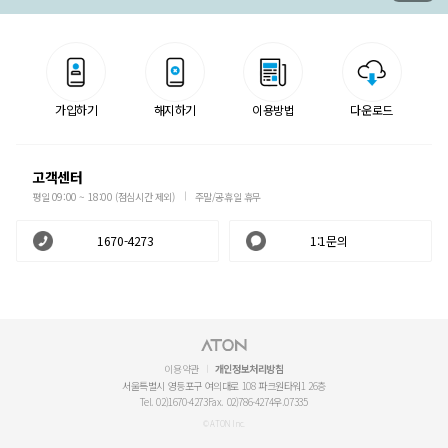
가입하기
해지하기
이용방법
다운로드
고객센터
평일 09:00 ~ 18:00 (점심시간 제외)
주말/공휴일 휴무
1670-4273
1:1문의
이용약관
개인정보처리방침
서울특별시 영등포구 여의대로 108 파크원타워1 26층
Tel. 02)1670-4273
Fax. 02)786-4274
우.07335
© ATON Inc.