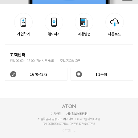
가입하기
해지하기
이용방법
다운로드
고객센터
평일 09:00 ~ 18:00 (점심시간 제외)
주말/공휴일 휴무
1670-4273
1:1문의
이용약관
개인정보처리방침
서울특별시 영등포구 여의대로 108 파크원타워1 26층
Tel. 02)1670-4273
Fax. 02)786-4274
우.07335
© ATON Inc.