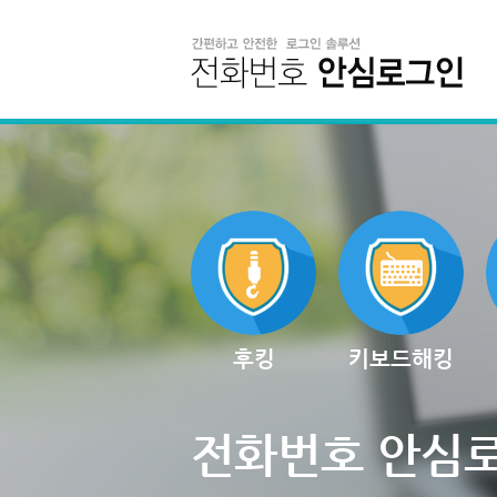
후킹
키보드해킹
전화번호 안심