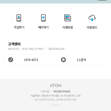
가입하기
해지하기
이용방법
다운로드
고객센터
평일 09:00 ~ 18:00 (점심시간 제외)
주말/공휴일 휴무
1670-4273
1:1문의
이용약관
개인정보처리방침
서울특별시 영등포구 여의대로 108 파크원타워1 26층
Tel. 02)1670-4273
Fax. 02)786-4274
우.07335
© ATON Inc.