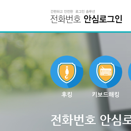
후킹
키보드해킹
전화번호 안심