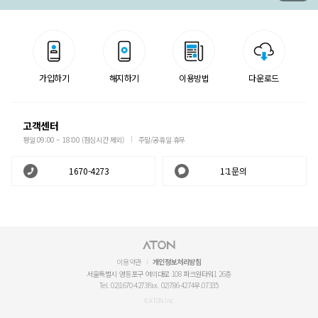
가입하기
해지하기
이용방법
다운로드
고객센터
평일 09:00 ~ 18:00 (점심시간 제외)
주말/공휴일 휴무
1670-4273
1:1문의
이용약관
개인정보처리방침
서울특별시 영등포구 여의대로 108 파크원타워1 26층
Tel. 02)1670-4273
Fax. 02)786-4274
우.07335
© ATON Inc.