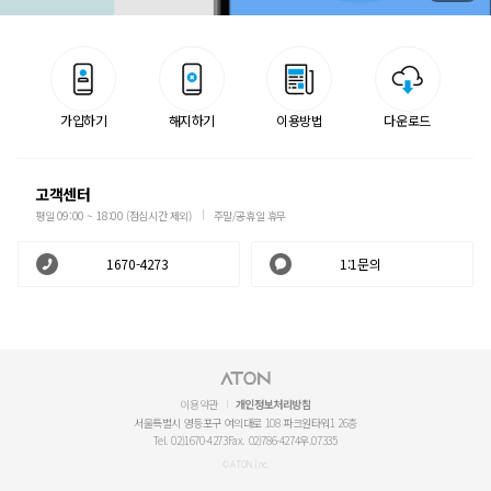
가입하기
해지하기
이용방법
다운로드
고객센터
평일 09:00 ~ 18:00 (점심시간 제외)
주말/공휴일 휴무
1670-4273
1:1문의
이용약관
개인정보처리방침
서울특별시 영등포구 여의대로 108 파크원타워1 26층
Tel. 02)1670-4273
Fax. 02)786-4274
우.07335
© ATON Inc.