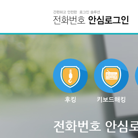
후킹
키보드해킹
전화번호 안심