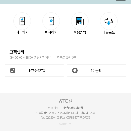
가입하기
해지하기
이용방법
다운로드
고객센터
평일 09:00 ~ 18:00 (점심시간 제외)
주말/공휴일 휴무
1670-4273
1:1문의
이용약관
개인정보처리방침
서울특별시 영등포구 여의대로 108 파크원타워1 26층
Tel. 02)1670-4273
Fax. 02)786-4274
우.07335
© ATON Inc.