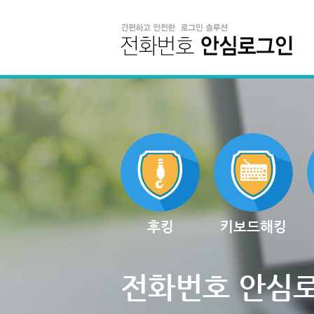
후킹
키보드해킹
전화번호 안심