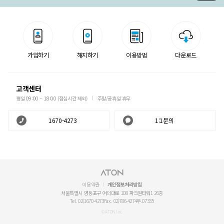
가입하기
해지하기
이용방법
다운로드
고객센터
평일 09:00 ~ 18:00 (점심시간 제외)
주말/공휴일 휴무
1670-4273
1:1문의
이용약관
개인정보처리방침
서울특별시 영등포구 여의대로 108 파크원타워1 26층
Tel. 02)1670-4273
Fax. 02)786-4274
우.07335
© ATON Inc.