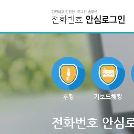
후킹
키보드해킹
전화번호 안심