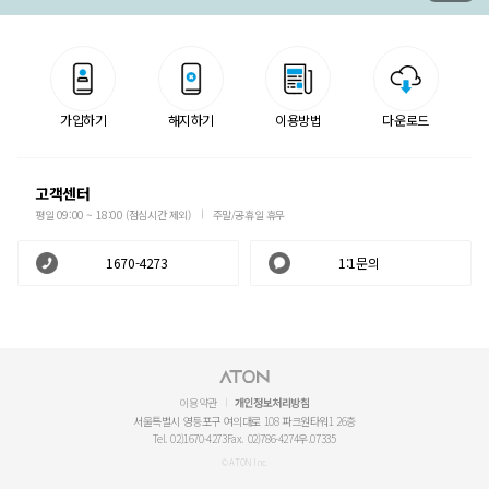
가입하기
해지하기
이용방법
다운로드
고객센터
평일 09:00 ~ 18:00 (점심시간 제외)
주말/공휴일 휴무
1670-4273
1:1문의
이용약관
개인정보처리방침
서울특별시 영등포구 여의대로 108 파크원타워1 26층
Tel. 02)1670-4273
Fax. 02)786-4274
우.07335
© ATON Inc.