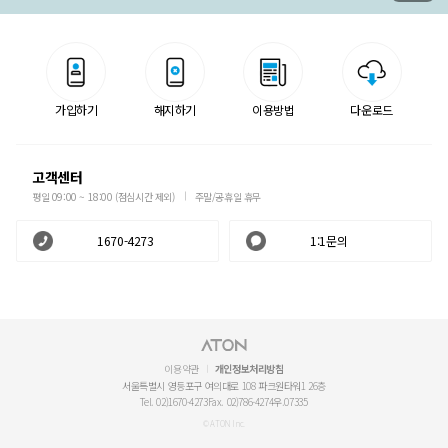
가입하기
해지하기
이용방법
다운로드
고객센터
평일 09:00 ~ 18:00 (점심시간 제외)
주말/공휴일 휴무
1670-4273
1:1문의
이용약관
개인정보처리방침
서울특별시 영등포구 여의대로 108 파크원타워1 26층
Tel. 02)1670-4273
Fax. 02)786-4274
우.07335
© ATON Inc.