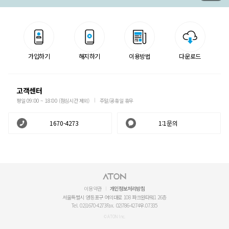
가입하기
해지하기
이용방법
다운로드
고객센터
평일 09:00 ~ 18:00 (점심시간 제외)
주말/공휴일 휴무
1670-4273
1:1문의
이용약관
개인정보처리방침
서울특별시 영등포구 여의대로 108 파크원타워1 26층
Tel. 02)1670-4273
Fax. 02)786-4274
우.07335
© ATON Inc.