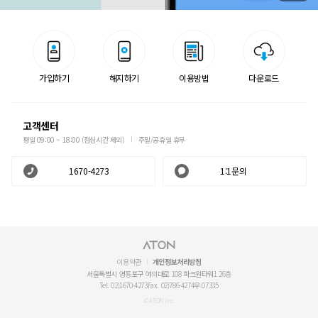
가입하기
해지하기
이용방법
다운로드
고객센터
평일 09:00 ~ 18:00 (점심시간 제외)
주말/공휴일 휴무
1670-4273
1:1문의
이용약관
개인정보처리방침
서울특별시 영등포구 여의대로 108 파크원타워1 26층
Tel. 02)1670-4273
Fax. 02)786-4274
우.07335
© ATON Inc.