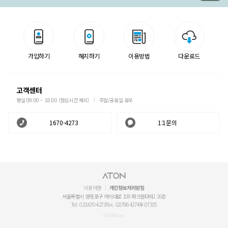
가입하기
해지하기
이용방법
다운로드
고객센터
평일 09:00 ~ 18:00 (점심시간 제외)
주말/공휴일 휴무
1670-4273
1:1문의
이용약관
개인정보처리방침
서울특별시 영등포구 여의대로 108 파크원타워1 26층
Tel. 02)1670-4273
Fax. 02)786-4274
우.07335
© ATON Inc.