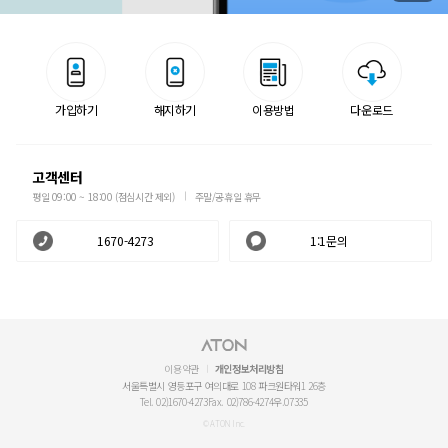
가입하기
해지하기
이용방법
다운로드
고객센터
평일 09:00 ~ 18:00 (점심시간 제외)
주말/공휴일 휴무
1670-4273
1:1문의
이용약관
개인정보처리방침
서울특별시 영등포구 여의대로 108 파크원타워1 26층
Tel. 02)1670-4273
Fax. 02)786-4274
우.07335
© ATON Inc.