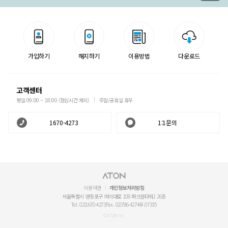
가입하기
해지하기
이용방법
다운로드
고객센터
평일 09:00 ~ 18:00 (점심시간 제외)
주말/공휴일 휴무
1670-4273
1:1문의
이용약관
개인정보처리방침
서울특별시 영등포구 여의대로 108 파크원타워1 26층
Tel. 02)1670-4273
Fax. 02)786-4274
우.07335
© ATON Inc.