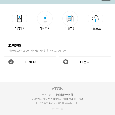
가입하기
해지하기
이용방법
다운로드
고객센터
평일 09:00 ~ 18:00 (점심시간 제외)
주말/공휴일 휴무
1670-4273
1:1문의
이용약관
개인정보처리방침
서울특별시 영등포구 여의대로 108 파크원타워1 26층
Tel. 02)1670-4273
Fax. 02)786-4274
우.07335
© ATON Inc.