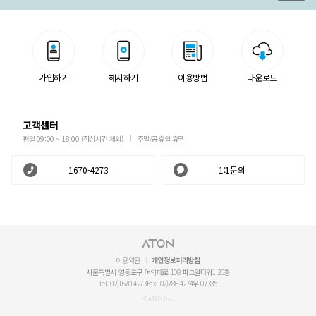
가입하기
해지하기
이용방법
다운로드
고객센터
평일 09:00 ~ 18:00 (점심시간 제외)
주말/공휴일 휴무
1670-4273
1:1문의
이용약관
개인정보처리방침
서울특별시 영등포구 여의대로 108 파크원타워1 26층
Tel. 02)1670-4273
Fax. 02)786-4274
우.07335
© ATON Inc.