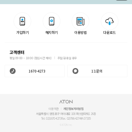
가입하기
해지하기
이용방법
다운로드
고객센터
평일 09:00 ~ 18:00 (점심시간 제외)
주말/공휴일 휴무
1670-4273
1:1문의
이용약관
개인정보처리방침
서울특별시 영등포구 여의대로 108 파크원타워1 26층
Tel. 02)1670-4273
Fax. 02)786-4274
우.07335
© ATON Inc.