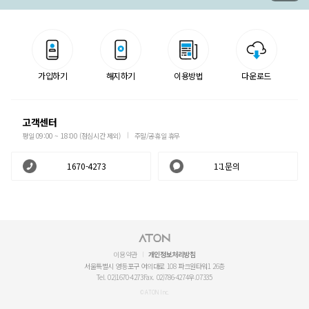
가입하기
해지하기
이용방법
다운로드
고객센터
평일 09:00 ~ 18:00 (점심시간 제외)
주말/공휴일 휴무
1670-4273
1:1문의
이용약관
개인정보처리방침
서울특별시 영등포구 여의대로 108 파크원타워1 26층
Tel. 02)1670-4273
Fax. 02)786-4274
우.07335
© ATON Inc.