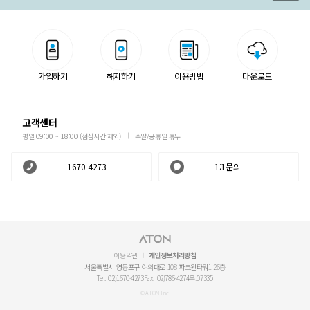
가입하기
해지하기
이용방법
다운로드
고객센터
평일 09:00 ~ 18:00 (점심시간 제외)
주말/공휴일 휴무
1670-4273
1:1문의
이용약관
개인정보처리방침
서울특별시 영등포구 여의대로 108 파크원타워1 26층
Tel. 02)1670-4273
Fax. 02)786-4274
우.07335
© ATON Inc.