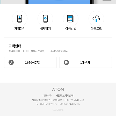
가입하기
해지하기
이용방법
다운로드
고객센터
평일 09:00 ~ 18:00 (점심시간 제외)
주말/공휴일 휴무
1670-4273
1:1문의
이용약관
개인정보처리방침
서울특별시 영등포구 여의대로 108 파크원타워1 26층
Tel. 02)1670-4273
Fax. 02)786-4274
우.07335
© ATON Inc.