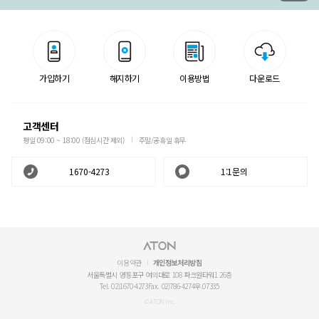
가입하기
해지하기
이용방법
다운로드
고객센터
평일 09:00 ~ 18:00 (점심시간 제외)
주말/공휴일 휴무
1670-4273
1:1문의
이용약관
개인정보처리방침
서울특별시 영등포구 여의대로 108 파크원타워1 26층
Tel. 02)1670-4273
Fax. 02)786-4274
우.07335
© ATON Inc.