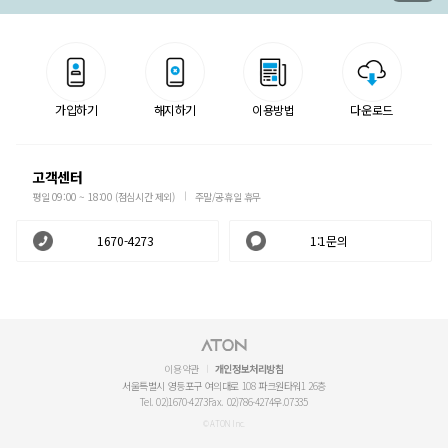
가입하기
해지하기
이용방법
다운로드
고객센터
평일 09:00 ~ 18:00 (점심시간 제외)
주말/공휴일 휴무
1670-4273
1:1문의
이용약관
개인정보처리방침
서울특별시 영등포구 여의대로 108 파크원타워1 26층
Tel. 02)1670-4273
Fax. 02)786-4274
우.07335
© ATON Inc.