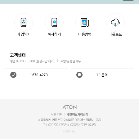
가입하기
해지하기
이용방법
다운로드
고객센터
평일 09:00 ~ 18:00 (점심시간 제외)
주말/공휴일 휴무
1670-4273
1:1문의
이용약관
개인정보처리방침
서울특별시 영등포구 여의대로 108 파크원타워1 26층
Tel. 02)1670-4273
Fax. 02)786-4274
우.07335
© ATON Inc.