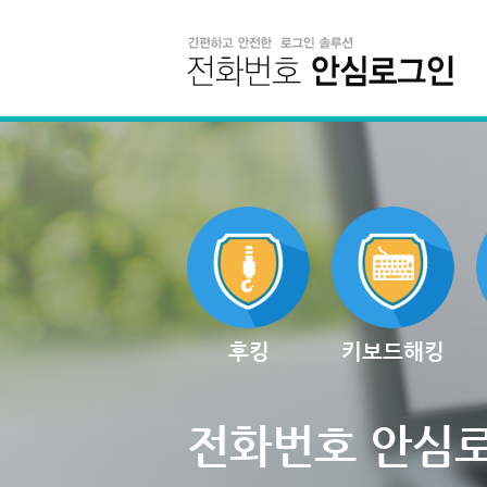
후킹
키보드해킹
전화번호 안심