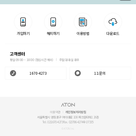
가입하기
해지하기
이용방법
다운로드
고객센터
평일 09:00 ~ 18:00 (점심시간 제외)
주말/공휴일 휴무
1670-4273
1:1문의
이용약관
개인정보처리방침
서울특별시 영등포구 여의대로 108 파크원타워1 26층
Tel. 02)1670-4273
Fax. 02)786-4274
우.07335
© ATON Inc.