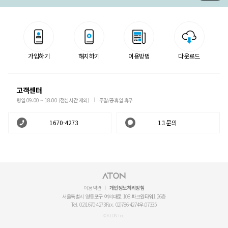
가입하기
해지하기
이용방법
다운로드
고객센터
평일 09:00 ~ 18:00 (점심시간 제외)
주말/공휴일 휴무
1670-4273
1:1문의
이용약관
개인정보처리방침
서울특별시 영등포구 여의대로 108 파크원타워1 26층
Tel. 02)1670-4273
Fax. 02)786-4274
우.07335
© ATON Inc.