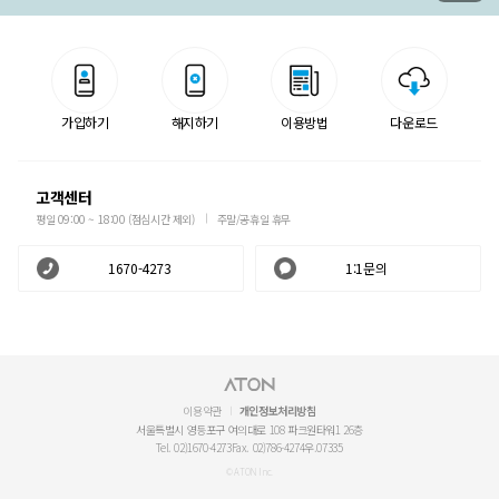
가입하기
해지하기
이용방법
다운로드
고객센터
평일 09:00 ~ 18:00 (점심시간 제외)
주말/공휴일 휴무
1670-4273
1:1문의
이용약관
개인정보처리방침
서울특별시 영등포구 여의대로 108 파크원타워1 26층
Tel. 02)1670-4273
Fax. 02)786-4274
우.07335
© ATON Inc.