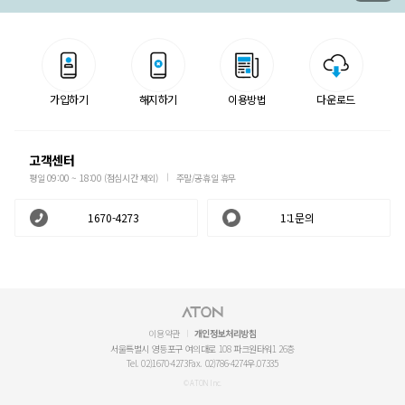
가입하기
해지하기
이용방법
다운로드
고객센터
평일 09:00 ~ 18:00 (점심시간 제외)
주말/공휴일 휴무
1670-4273
1:1문의
이용약관
개인정보처리방침
서울특별시 영등포구 여의대로 108 파크원타워1 26층
Tel. 02)1670-4273
Fax. 02)786-4274
우.07335
© ATON Inc.