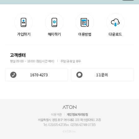
가입하기
해지하기
이용방법
다운로드
고객센터
평일 09:00 ~ 18:00 (점심시간 제외)
주말/공휴일 휴무
1670-4273
1:1문의
이용약관
개인정보처리방침
서울특별시 영등포구 여의대로 108 파크원타워1 26층
Tel. 02)1670-4273
Fax. 02)786-4274
우.07335
© ATON Inc.